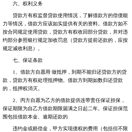
六、权利义务
贷款方有权监督贷款使用情况，了解借款方的偿债能
力等情况，借款方应该如实提供有关的资料。借款方如不
按合同规定使用贷款，贷款方有权收回部分贷款，并对违
约部分参照银行规定加收罚息（贷款方提前还款的，应按
规定减收利息）。
七、保证条款
1、借款方自愿用 做抵押，到期不能归还贷款方的贷
款，贷款方有权处理抵押物。借款方到期如数归还贷款
的，抵押权消灭。
2、丙方自愿为乙方的借款提供连带责任保证担保，
保证期限为自乙方借款期限届满之日起二年。保证担保范
围包括借款本金、逾期还款的
违约金或赔偿金，甲方实现债权的费用（包括但不限