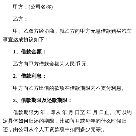
甲方：(公司名称)
乙方：
甲、乙双方经协商，就乙方向甲方无息借款购买汽车
事宜达成协议如下：
1、借款金额：
乙方向甲方借款金额为人民币 元。
2、借款利息：
甲方向乙方出借的款项在借款期限内不支付利息。
3、借款期限及还款期限：
借款期限为 年，即从 年 月 日至 年 月 日止。(可以约
定具体如何归还的期限，比如每月或每年的什么时候归
还，由公司从个人工资款项中扣回多少元等)。