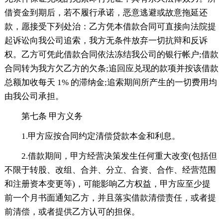
借资金到期后，若不履行承诺，恶意逃避或故意拖延还
款，愿接受下列处治：乙方凭本借款合同可直接向法院提
起诉讼向我公司追索，我方无条件放弃一切抗辩和反诉
权。乙方可凭此借款合同依法冻结我公司的银行帐户;借款
合同转为我方欠乙方的欠条;追回应兑现的款项并按该借款
总额加收每天 1% 的滞纳金;追索期间所产生的一切费用均
由我公司承担。
第七条 甲方义务
1.甲方应按合同约定清偿贷款本金和利息。
2.借款期间，甲方经营决策发生任何重大改变(包括但
不限于转股、改组、合并、分立、合资、合作、经营范围
和注册资本变更等)，可能影响乙方权益，甲方应至少提
前一个月书面通知乙方，并且落实借款清偿责任，或者提
前清偿，或者提供乙方认可的担保。