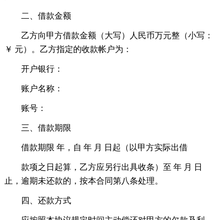
二、借款金额
乙方向甲方借款金额（大写）人民币万元整（小写：
￥ 元）。乙方指定的收款帐户为：
开户银行：
账户名称：
账号：
三、借款期限
借款期限 年，自 年 月 日起（以甲方实际出借
款项之日起算，乙方应另行出具收条）至 年 月 日
止，逾期未还款的，按本合同第八条处理。
四、还款方式