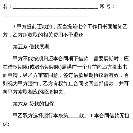
名：________________________________ 账 号：
________________________________
3.甲方提前还款的，应当提前七个工作日书面通知乙
方，乙方所收取的相关费用不予退还。
第五条 借款展期
甲方不能按期归还本合同项下借款，需要展期时，应
在借款期限(或者分期期限)届满前一个月前向乙方提出书
面申请，经乙方审查同意，签订借款展期协议后有效，否
则视为甲方违约，乙方有权终止合同收回全部借款，并可
向甲方索取相应的经济损失。
第六条 贷款的担保
甲乙双方选择履行本条第____款。 1.本合同借款无担
保;