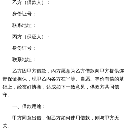
乙方（借款人）：
身份证号：
联系地址：
丙方（保证人）：
身份证号：
联系地址：
乙方因甲方借款，丙方愿意为乙方借款向甲方提供连
带保证担保，现甲乙丙各方在平等、自愿、等价有偿的基
础上，经友好协商，达成如下一致意见，供双方共同信
守。
一、借款用途：
甲方同意出借，但乙方如何使用借款，则与甲方无
关。