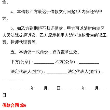
金。
4、本借款乙方最迟于借款支付日起?天内归还给甲
方。
5、如乙方到期拒不归还借款，甲方可以随时向辖区
人民法院提起诉讼。乙方应承担甲方追讨该款发生的误工
费、律师代理费等。
五、本协议一式两份，双方盖章生效。
甲方(公章)：_________ 乙方(公章)：_________
法定代表人(签字)：_________ 法定代表人(签字)：
_________
_________年____月____日 _________年____月____
日
借款合同 篇6