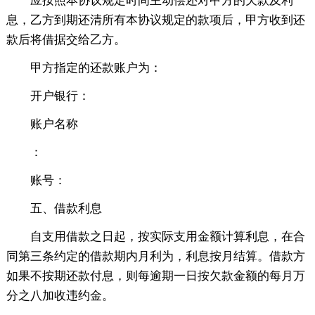
应按照本协议规定时间主动偿还对甲方的欠款及利
息，乙方到期还清所有本协议规定的款项后，甲方收到还
款后将借据交给乙方。
甲方指定的还款账户为：
开户银行：
账户名称
：
账号：
五、借款利息
自支用借款之日起，按实际支用金额计算利息，在合
同第三条约定的借款期内月利为，利息按月结算。借款方
如果不按期还款付息，则每逾期一日按欠款金额的每月万
分之八加收违约金。