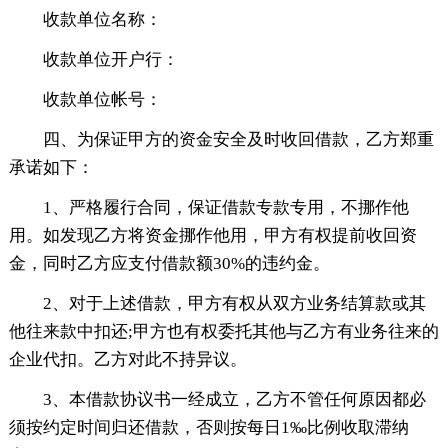
收款单位名称：
收款单位开户行：
收款单位帐号：
四、为保证甲方的资金安全及时收回借款，乙方郑重
承诺如下：
1、严格履行合同，保证借款专款专用，不挪作他
用。如发现乙方将资金挪作他用，甲方有权提前收回资
金，同时乙方应支付借款额30%的违约金。
2、对于上述借款，甲方有权从双方业务结算款或其
他往来款中扣还;甲方也有权委托其他与乙方有业务往来的
企业代扣。乙方对此不持异议。
3、本借款协议书一经成立，乙方不管任何原因都必
须按约定时间归还借款，否则按每日1‰比例收取滞纳