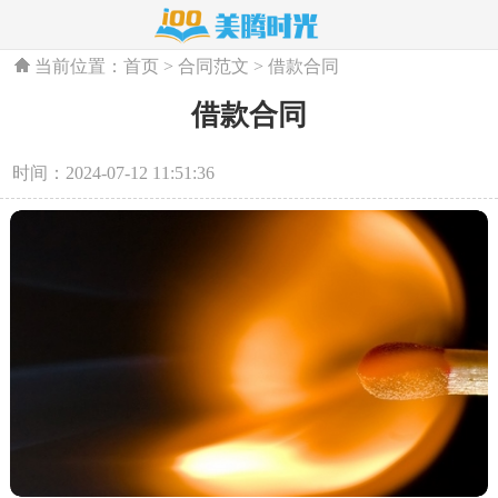
当前位置：
首页
>
合同范文
>
借款合同
借款合同
时间：2024-07-12 11:51:36