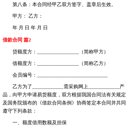
第八条：本合同经甲乙双方签字、盖章后生效。
甲方： 乙方：
年 月 日 年 月 日
借款合同 篇2
贷额度方：________________（简称甲方）
借额度方：________________（简称乙方）
会员编号：___________________________
乙方为了____________需采购网上____________产
品，向甲方申请易货额度，双方根据我国合同法有关规定
及国务院颁布的《借款合同条例》协商签定本合同并共同
遵守下列条款：
一、额度借用数额及担保