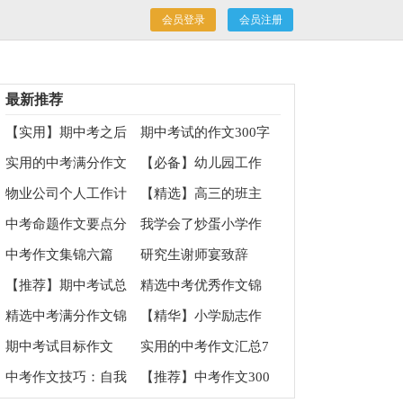
会员登录
会员注册
最新推荐
【实用】期中考之后
期中考试的作文300字
作文三篇
汇总5篇
实用的中考满分作文
【必备】幼儿园工作
400字6篇
计划十篇
物业公司个人工作计
【精选】高三的班主
划
任工作计划四篇
中考命题作文要点分
我学会了炒蛋小学作
析
文
中考作文集锦六篇
研究生谢师宴致辞
【推荐】期中考试总
精选中考优秀作文锦
结作文300字四篇
集九篇
精选中考满分作文锦
【精华】小学励志作
集7篇
文合集9篇
期中考试目标作文
实用的中考作文汇总7
篇
中考作文技巧：自我
【推荐】中考作文300