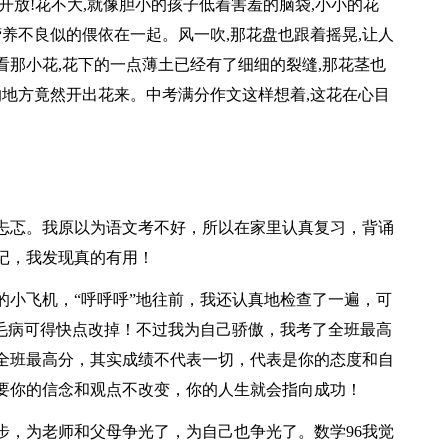
开放!花不大,就像胆小的孩子低着害羞的脑袋,小小的花
营养不良似的偎依在一起。风一吹,那花盘也跟着摇晃,让人
那小花,花下的一点薄土已经有了细细的裂缝,那花茎也
的地方竟然开出花来。中考满分作文这样想着,这花在心目
忐忑。我原以为语文考不好，所以在家里认真复习，背诵
记，我发现真的有用！
的小飞机，“呼呼呼”地往前，我还认真地检查了一遍，可
的毛病可得快点改掉！不过我为自己骄傲，我考了全班最高
是全班最高分，其实成绩不代表一切，代表是你的态度和自
只要你的信念和观点不改变，你的人生就会指向成功！
步，为老师和父母争光了，为自己也争光了。数学96我觉