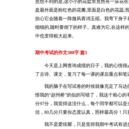
意想不到的是,这小小的花盆里竟然有一朵花在
盘最外面是粉红色的花瓣,里面是白色的花蕊,
担心它会随着一阵微风香消玉殒。我弯下身子看
细细的,随时要倒下的样子。真难为它,在这样
中也变得粗大起来。
期中考试的作文300字 篇3
今天是上网查询成绩的日子，我的心情很
了古诗、课文，复习了每一课的课后重点和笔
我的脑子在写试卷的时候就像充足了马达
惜我的“赵州桥”的似的写错了，我这个粗心
分97分，我觉得这没什么，每个同学都可以
信，80几分只要你态度认真，照样最高分！
我不是爱炫耀，只是觉得我期中考试有进