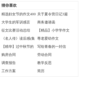
修改
字锦集5篇
猜你喜欢
精选妇女节的作文400
关于夏令营日记3篇
字锦集七篇
大学生的军训感言
商务邀请函
征文比赛活动总结
【精品】小学学作文
400字3篇
《名人传》读后感(集
尊老爱幼作文
锦15篇)
【精华】过中秋节的
写给青春的一封信
作文400字三篇
购房合同
劳动合同
调查报告
教学反思
工作方案
简历