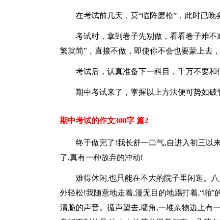
在考试前几天，莫“临阵磨枪”，此时已
考试时，拿到卷子先别做，看看卷子难不
繁就简”，直接不做，即使你不会也要蒙上去
考试后，认真准备下一科目，千万不要和
期中考试来了，掌握以上方法便可势如破
期中考试的作文300字 篇2
终于做完了!我长舒一口气,自进入初三以
了,真有一种放弃的冲动!
难得休闲,也只能在不大的院子里闲逛。八
外轻松!我随意地走着,漫无目的地踢打着,“啪
清脆的声音。循声望去,墙角,一堆杂物边上有