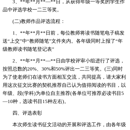
3、**年**月**—**日，从获得年级一等奖的学生作
品中评选学校一二三等奖。
(二)教师作品评选流程：
1、**年**月**日前，每位教师将读书随笔电子稿发
送“上交”中“教师随笔”文件夹内。各年级同时上报了“年
级教师读书随笔登记表”
2、**年**月**—**日由学校评审小组进行了评选，
按照总数的20%、30%和50%评出一二三等奖。(三)同时
为了使老师们在读书方面相互交流，共同提高，请大家利
用这次征文比赛的契机推荐自己认为值得阅读的书目，以
年级、段(学科)为单位自主推荐(各单位可推荐必读书目5
—10种，选读书目15种左右)。
四、评选表彰
本次师生读书征文活动的开展和评选工作，由各年级