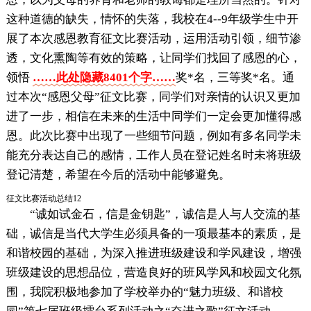
这种道德的缺失，情怀的失落，我校在4--9年级学生中开
展了本次感恩教育征文比赛活动，运用活动引领，细节渗
透，文化熏陶等有效的策略，让同学们找回了感恩的心，
领悟
……此处隐藏8401个字……
奖*名，三等奖*名。通
过本次“感恩父母”征文比赛，同学们对亲情的认识又更加
进了一步，相信在未来的生活中同学们一定会更加懂得感
恩。此次比赛中出现了一些细节问题，例如有多名同学未
能充分表达自己的感情，工作人员在登记姓名时未将班级
登记清楚，希望在今后的活动中能够避免。
征文比赛活动总结12
“诚如试金石，信是金钥匙”，诚信是人与人交流的基
础，诚信是当代大学生必须具备的一项最基本的素质，是
和谐校园的基础，为深入推进班级建设和学风建设，增强
班级建设的思想品位，营造良好的班风学风和校园文化氛
围，我院积极地参加了学校举办的“魅力班级、和谐校