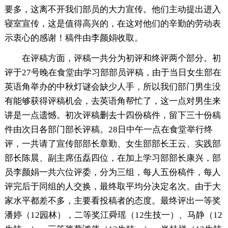
要多，这离不开我们部员的大力宣传。他们主动提出进入
寝室宣传，这是值得高兴的，在这对他们的辛勤的劳动表
示衷心的感谢！稿件由李颜娟收取。
在评稿方面，评稿一共分为初评和终评两个部分。初
评于27号晚在食堂由学习部部员评稿，由于当日女生部在
英语角举办的中秋灯谜会缺少人手，所以我们部门男生没
有能够获得评稿机会，去英语角帮忙了，这一点对男生来
讲是一点遗憾。初次评稿删去十四份稿件，留下三十份稿
件由次日各部门部长评稿。28日中午一点在食堂举行终
评，一共请了宣传部部长章勤、女生部部长王云、实践部
部长陈晨、副主席伍磊四位，在加上学习部部长康兴，部
员李颜娟一共六位评委，分为三组，每人五份稿件，每人
评完后于同组的人交换，最终取平均分决定名次。由于大
家水平都差不多，主要看投稿者的态度。最终评出一等奖
潘婷（12园林），二等奖江舜瑶（12生技一）、马静（12