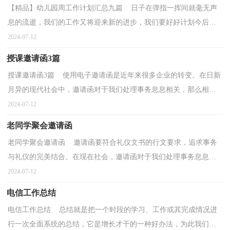
【精品】幼儿园周工作计划汇总九篇 日子在弹指一挥间就毫无声
息的流逝，我们的工作又将迎来新的进步，我们要好好计划今后的
工作方法。估计许多人是想得很多，但不会写，以下是小...
2024-07-12
授课邀请函3篇
授课邀请函3篇 使用电子邀请函是近年来很多企业的转变。在日新
月异的现代社会中，邀请函对于我们处理事务息息相关，那么相关
的邀请函到底怎么写呢？下面是小编收集整理的&#039;授课...
2024-07-12
老同学聚会邀请函
老同学聚会邀请函 邀请函要符合礼仪文书的行文要求，追求事务
与礼仪的完美结合。在现在社会，邀请函对于我们处理事务息息相
关，一般邀请函是怎么起草的呢？下面是小编收集整理的...
2024-07-12
电信工作总结
电信工作总结 总结就是把一个时段的学习、工作或其完成情况进
行一次全面系统的总结，它是增长才干的一种好办法，为此我们要