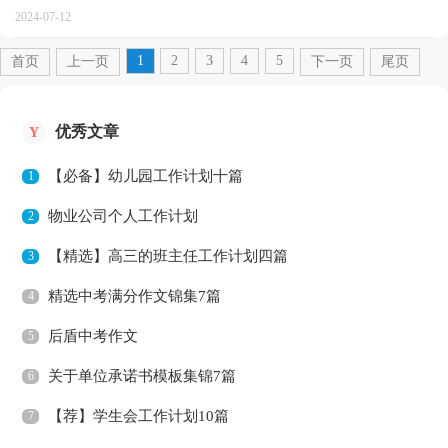
做好回顾，写好总结。总结怎么写才是正确的呢？以下是...
2024-07-12
1
2
3
4
5
首页
上一页
下一页
尾页
优秀文章
Y
【必备】幼儿园工作计划十篇
1
物业公司个人工作计划
2
【精选】高三的班主任工作计划四篇
3
精选中考满分作文锦集7篇
4
后盾中考作文
5
关于单位承诺书模板集锦7篇
6
【荐】学生会工作计划10篇
7