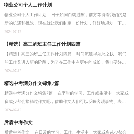
物业公司个人工作计划
物业公司个人工作计划 日子如同白驹过隙，前方等待着我们的是
新的机遇和挑战，现在就让我们制定一份计划，好好地规划一下
吧。你所接触过的计划都是什么样子的呢？以下是小编为大...
2024-07-12
【精选】高三的班主任工作计划四篇
【精选】高三的班主任工作计划四篇 时间流逝得如此之快，我们
的工作又进入新的阶段，为了在工作中有更好的成长，我们要好好
计划今后的工作方法。估计许多人是想得很多，但不会写...
2024-07-12
精选中考满分作文锦集7篇
精选中考满分作文锦集7篇 在平时的学习、工作或生活中，大家或
多或少都会接触过作文吧，借助作文人们可以反映客观事物、表达
思想感情、传递知识信息。相信写作文是一个让许...
2024-07-12
后盾中考作文
后盾中考作文 在日常的学习、工作、生活中，大家或多或少都会