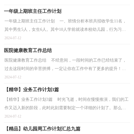
一年级上期班主任工作计划
一年级上期班主任工作计划 一、班情分析本班共招收学生11名，
其中男生5人，女生6人。其中10人学前就读本校幼儿园，行为习惯
养成较好。其中，旷俊文自控能力较差。旷运旺在广东读...
2024-07-12
医院健康教育工作总结
医院健康教育工作总结 不经意间，一段时间的工作已经结束了，
过去这段时间的辛苦拼搏，一定让你在工作中有了更多的提升！好
好写写工作总结，吸取经验教训，指导将来的工作吧。工作总...
2024-07-12
【精华】业务工作计划3篇
【精华】业务工作计划3篇 时光飞逝，时间在慢慢推演，我们的工
作又迈入新的阶段，此时此刻需要制定一个详细的计划了。那么我
们该怎么去写计划呢？下面是小编整理的业务工作计划3...
2024-07-12
【精品】幼儿园周工作计划汇总九篇