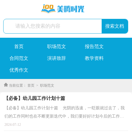
首页
职场范文
报告范文
合同范文
演讲致辞
教学资料
优秀作文
当前位置：
首页
>
职场范文
【必备】幼儿园工作计划十篇
【必备】幼儿园工作计划十篇 光阴的迅速，一眨眼就过去了，我
们的工作同时也在不断更新迭代中，我们要好好计划今后的工作方
法。相信许多人会觉得工作计划很难写吧，以下是小编为...
2024-07-12