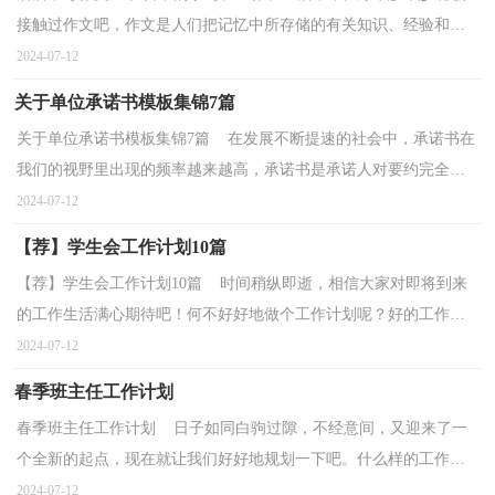
接触过作文吧，作文是人们把记忆中所存储的有关知识、经验和思
想用书面形式表达出来的记叙方式。还是对作文一筹...
2024-07-12
关于单位承诺书模板集锦7篇
关于单位承诺书模板集锦7篇 在发展不断提速的社会中，承诺书在
我们的视野里出现的频率越来越高，承诺书是承诺人对要约完全
的、单纯的同意，并以书面的形式表示。在写之前，可以...
2024-07-12
【荐】学生会工作计划10篇
【荐】学生会工作计划10篇 时间稍纵即逝，相信大家对即将到来
的工作生活满心期待吧！何不好好地做个工作计划呢？好的工作计
划是什么样的呢？下面是小编帮大家整理的学生会工作计...
2024-07-12
春季班主任工作计划
春季班主任工作计划 日子如同白驹过隙，不经意间，又迎来了一
个全新的起点，现在就让我们好好地规划一下吧。什么样的工作计
划才是好的工作计划呢？以下是小编为大家整理的春季班...
2024-07-12