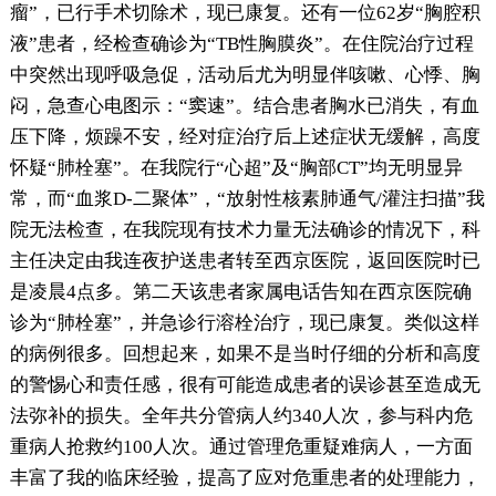
瘤”，已行手术切除术，现已康复。还有一位62岁“胸腔积
液”患者，经检查确诊为“TB性胸膜炎”。在住院治疗过程
中突然出现呼吸急促，活动后尤为明显伴咳嗽、心悸、胸
闷，急查心电图示：“窦速”。结合患者胸水已消失，有血
压下降，烦躁不安，经对症治疗后上述症状无缓解，高度
怀疑“肺栓塞”。在我院行“心超”及“胸部CT”均无明显异
常，而“血浆D-二聚体”，“放射性核素肺通气/灌注扫描”我
院无法检查，在我院现有技术力量无法确诊的情况下，科
主任决定由我连夜护送患者转至西京医院，返回医院时已
是凌晨4点多。第二天该患者家属电话告知在西京医院确
诊为“肺栓塞”，并急诊行溶栓治疗，现已康复。类似这样
的病例很多。回想起来，如果不是当时仔细的分析和高度
的警惕心和责任感，很有可能造成患者的误诊甚至造成无
法弥补的损失。全年共分管病人约340人次，参与科内危
重病人抢救约100人次。通过管理危重疑难病人，一方面
丰富了我的临床经验，提高了应对危重患者的处理能力，