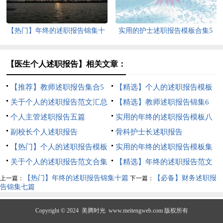
【热门】年终的述职报告锦集十
实用的护士述职报告模板合集5
篇
篇
【医生个人述职报告】相关文章：
【推荐】教师述职报告集合5
【精选】个人的述职报告模板
篇
关于个人的述职报告范文汇总
7篇
【精选】教师述职报告锦集6
5篇
个人主管述职报告五篇
篇
实用的年终的述职报告模板八
副校长个人述职报告
篇
骨科护士长述职报告
【热门】个人的述职报告模板
实用的年终的述职报告模板集
锦集七篇
关于个人的述职报告范文合集
锦九篇
【精选】年终的述职报告范文
5篇
合集10篇
【热门】年终的述职报告锦集十篇
【必备】财务述职报
上一篇：
下一篇：
告锦集七篇
Copyright © 2024
美腾时光
www.meitengweb.com 版权所有