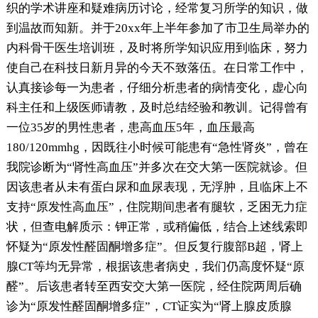
织的学术讲座和疑难病历讨论，经常复习所学的知识，做
到温故而知新。并于20xx年上半年参加了市卫生局举办的
内科骨干医生培训班，及时将所学知识应用到临床，努力
使自己在科技日新月异的今天不致落伍。在日常工作中，
认真接诊每一为患者，仔细分析患者的病情变化，虚心向
科主任和上级医师请教，及时总结经验和教训。记得曾有
一位35岁的男性患者，患高血压5年，血压最高
180/120mmhg，因既往小时候可能患有“急性肾炎”，曾在
我院诊断为“肾性高血压”并多次在交大第一医院就诊。但
因该患者从未有蛋白尿和血尿表现，无浮肿，且临床上不
支持“原发性高血压”，住院期间患者有腿软，乏困无力症
状，但查电解质示：钾正常，或稍偏低，结合上述线索即
怀疑为“原发性醛固酮增多症”。但反复行腹部B超，肾上
腺CT等均无异常，根据该患者病史，我们仍高度怀疑“原
醛”。后该患者转至西安交大第一医院，经住院两周后确
诊为“原发性醛固酮增多症”，CT证实为“肾上腺皮质腺