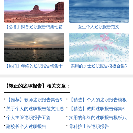
【必备】财务述职报告锦集七篇
医生个人述职报告范文
【热门】年终的述职报告锦集十
实用的护士述职报告模板合集5
篇
篇
【转正的述职报告】相关文章：
【推荐】教师述职报告集合5
【精选】个人的述职报告模板
篇
关于个人的述职报告范文汇总
7篇
【精选】教师述职报告锦集6
5篇
个人主管述职报告五篇
篇
实用的年终的述职报告模板八
副校长个人述职报告
篇
骨科护士长述职报告