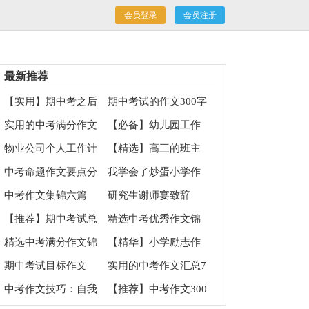
会员登录
会员注册
最新推荐
【实用】期中考之后
期中考试的作文300字
作文三篇
汇总5篇
实用的中考满分作文
【必备】幼儿园工作
400字6篇
计划十篇
物业公司个人工作计
【精选】高三的班主
划
任工作计划四篇
中考命题作文要点分
我学会了炒蛋小学作
析
文
中考作文集锦六篇
研究生谢师宴致辞
【推荐】期中考试总
精选中考优秀作文锦
结作文300字四篇
集九篇
精选中考满分作文锦
【精华】小学励志作
集7篇
文合集9篇
期中考试目标作文
实用的中考作文汇总7
篇
中考作文技巧：自我
【推荐】中考作文300