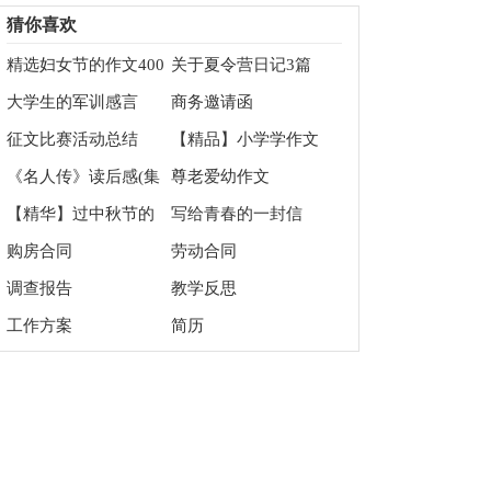
修改
字锦集5篇
猜你喜欢
精选妇女节的作文400
关于夏令营日记3篇
字锦集七篇
大学生的军训感言
商务邀请函
征文比赛活动总结
【精品】小学学作文
400字3篇
《名人传》读后感(集
尊老爱幼作文
锦15篇)
【精华】过中秋节的
写给青春的一封信
作文400字三篇
购房合同
劳动合同
调查报告
教学反思
工作方案
简历