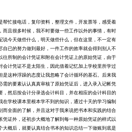
是帮忙接电话，复印资料，整理文件，开发票等，感受着
，而且很多时候，我不时要做一些工作以外的事情，有时
配说今天做些什么，明天做些什么，但在这里，不一定有
尽自已的努力做到最好，一件工作的效率就会得到别人不
以往所制的会计凭证和附在会计凭证上的原始凭证，由于
对会计凭证不是太陌生，因此借着记忆加上学校里所学过
但是这种浮躁的态度让我忽略了会计循环的基石。后来我
必需的要素认认真真审核了原始凭证后，进入录入记帐凭
要，然后按会计分录选会计科目，并在相应的会计科目的
我在学校课本里根本学不到的知识，通过十天的学习编制
刻而全面的了解，并且这对于我来说把书本和实践的结合
帐凭证外，还初步大概地了解到每一种原始凭证的样式以
个大概后，就要认真结合书本的知识总结一下做账到底是