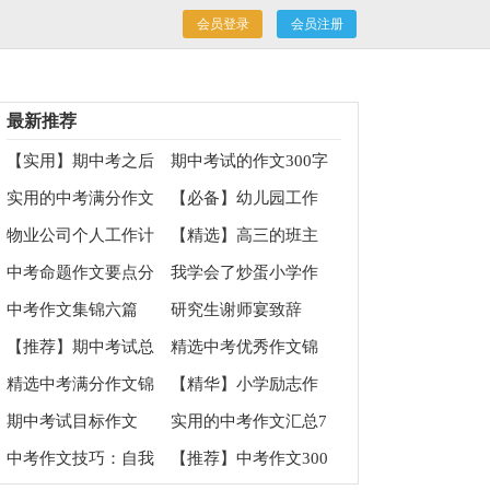
会员登录
会员注册
最新推荐
【实用】期中考之后
期中考试的作文300字
作文三篇
汇总5篇
实用的中考满分作文
【必备】幼儿园工作
400字6篇
计划十篇
物业公司个人工作计
【精选】高三的班主
划
任工作计划四篇
中考命题作文要点分
我学会了炒蛋小学作
析
文
中考作文集锦六篇
研究生谢师宴致辞
【推荐】期中考试总
精选中考优秀作文锦
结作文300字四篇
集九篇
精选中考满分作文锦
【精华】小学励志作
集7篇
文合集9篇
期中考试目标作文
实用的中考作文汇总7
篇
中考作文技巧：自我
【推荐】中考作文300