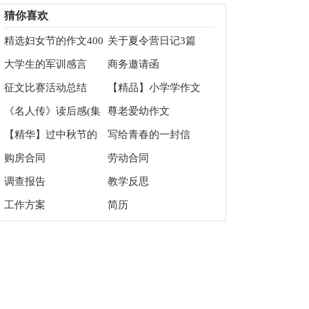
修改
字锦集5篇
猜你喜欢
精选妇女节的作文400
关于夏令营日记3篇
字锦集七篇
大学生的军训感言
商务邀请函
征文比赛活动总结
【精品】小学学作文
400字3篇
《名人传》读后感(集
尊老爱幼作文
锦15篇)
【精华】过中秋节的
写给青春的一封信
作文400字三篇
购房合同
劳动合同
调查报告
教学反思
工作方案
简历