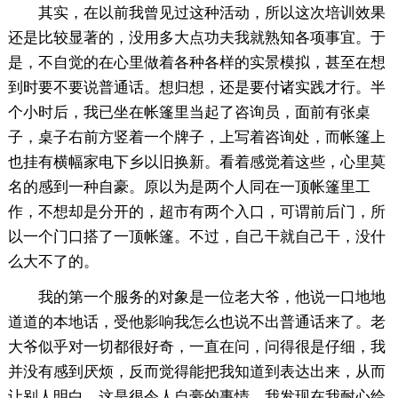
其实，在以前我曾见过这种活动，所以这次培训效果
还是比较显著的，没用多大点功夫我就熟知各项事宜。于
是，不自觉的在心里做着各种各样的实景模拟，甚至在想
到时要不要说普通话。想归想，还是要付诸实践才行。半
个小时后，我已坐在帐篷里当起了咨询员，面前有张桌
子，桌子右前方竖着一个牌子，上写着咨询处，而帐篷上
也挂有横幅家电下乡以旧换新。看着感觉着这些，心里莫
名的感到一种自豪。原以为是两个人同在一顶帐篷里工
作，不想却是分开的，超市有两个入口，可谓前后门，所
以一个门口搭了一顶帐篷。不过，自己干就自己干，没什
么大不了的。
我的第一个服务的对象是一位老大爷，他说一口地地
道道的本地话，受他影响我怎么也说不出普通话来了。老
大爷似乎对一切都很好奇，一直在问，问得很是仔细，我
并没有感到厌烦，反而觉得能把我知道到表达出来，从而
让别人明白，这是很令人自豪的事情。我发现在我耐心给