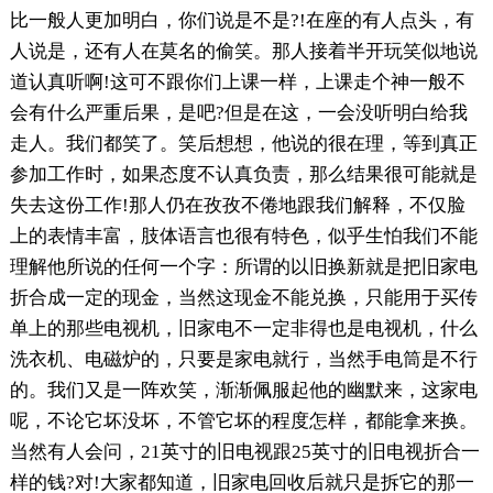
比一般人更加明白，你们说是不是?!在座的有人点头，有
人说是，还有人在莫名的偷笑。那人接着半开玩笑似地说
道认真听啊!这可不跟你们上课一样，上课走个神一般不
会有什么严重后果，是吧?但是在这，一会没听明白给我
走人。我们都笑了。笑后想想，他说的很在理，等到真正
参加工作时，如果态度不认真负责，那么结果很可能就是
失去这份工作!那人仍在孜孜不倦地跟我们解释，不仅脸
上的表情丰富，肢体语言也很有特色，似乎生怕我们不能
理解他所说的任何一个字：所谓的以旧换新就是把旧家电
折合成一定的现金，当然这现金不能兑换，只能用于买传
单上的那些电视机，旧家电不一定非得也是电视机，什么
洗衣机、电磁炉的，只要是家电就行，当然手电筒是不行
的。我们又是一阵欢笑，渐渐佩服起他的幽默来，这家电
呢，不论它坏没坏，不管它坏的程度怎样，都能拿来换。
当然有人会问，21英寸的旧电视跟25英寸的旧电视折合一
样的钱?对!大家都知道，旧家电回收后就只是拆它的那一