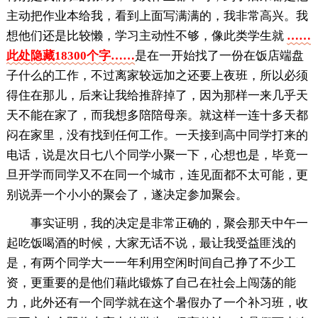
主动把作业本给我，看到上面写满满的，我非常高兴。我
想他们还是比较懒，学习主动性不够，像此类学生就
……
此处隐藏18300个字……
是在一开始找了一份在饭店端盘
子什么的工作，不过离家较远加之还要上夜班，所以必须
得住在那儿，后来让我给推辞掉了，因为那样一来几乎天
天不能在家了，而我想多陪陪母亲。就这样一连十多天都
闷在家里，没有找到任何工作。一天接到高中同学打来的
电话，说是次日七八个同学小聚一下，心想也是，毕竟一
旦开学而同学又不在同一个城市，连见面都不太可能，更
别说弄一个小小的聚会了，遂决定参加聚会。
事实证明，我的决定是非常正确的，聚会那天中午一
起吃饭喝酒的时候，大家无话不说，最让我受益匪浅的
是，有两个同学大一一年利用空闲时间自己挣了不少工
资，更重要的是他们藉此锻炼了自己在社会上闯荡的能
力，此外还有一个同学就在这个暑假办了一个补习班，收