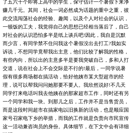
了五六十个即将上高中的学生，保守估计一个暑假下来净
赚几千元。其间，社会一词必然成为话题的重中之重，彼
此交流闯荡社会的经验、趣闻，以及个人对社会的认识，
一顿饭的工夫，我觉得自己的思想已经相当落后了，自己
对社会的认识恐怕多半是纸上谈兵吧!因此，我自是沉默
而少言，有同学禁不住问我这个暑假没出去打工?我如实
诉说，不想同学竟帮我出主意，他们比较了解我的性格，
有些内向，所以出的主意多半是要我突破自己，多和人打
交道，说在社会上不会交际是不行的!最后，一同学说暑
假有很多商场都在搞活动，恰好他姨市某大型超市的经
理，说可以帮我问问她那要不要人。我欣然说好!不几天
同学打来电话叫我去他姨在的那家超市工作，同时还有另
一个同学和我一块。到那儿之后，工作并不是当售货员，
而是这段时间超市在搞家电以旧换新的活动，也是顺应国
家号召家电下乡的举措，而我的工作就是负责向市民宣传
这一活动兼咨询员的身份。具体细节，在下文中会有详细